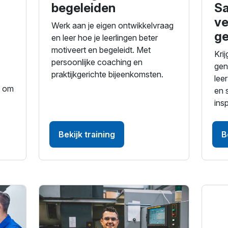
begeleiden
S
ve
Werk aan je eigen ontwikkelvraag
ge
en leer hoe je leerlingen beter
motiveert en begeleidt. Met
Krij
persoonlijke coaching en
gen
praktijkgerichte bijeenkomsten.
leer
t om
en 
insp
Bekijk training
B