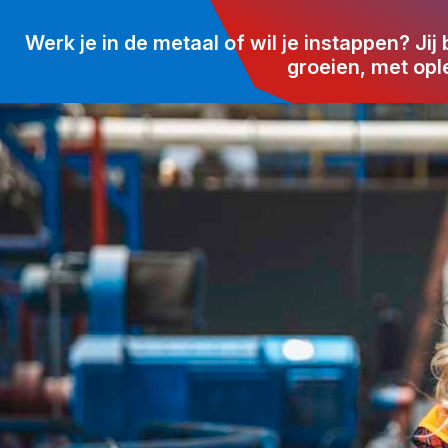
Werk je in de metaal of wil je instappen? Jij
groeien, met opl