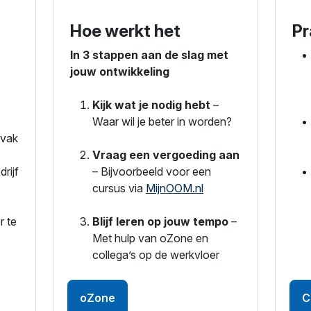
Hoe werkt het
Pr
In 3 stappen aan de slag met
jouw ontwikkeling
Kijk wat je nodig hebt
–
Waar wil je beter in worden?
 vak
Vraag een vergoeding aan
rijf
– Bijvoorbeeld voor een
cursus via
MijnOOM.nl
r te
Blijf leren op jouw tempo
–
Met hulp van oZone en
collega’s op de werkvloer
oZone
C