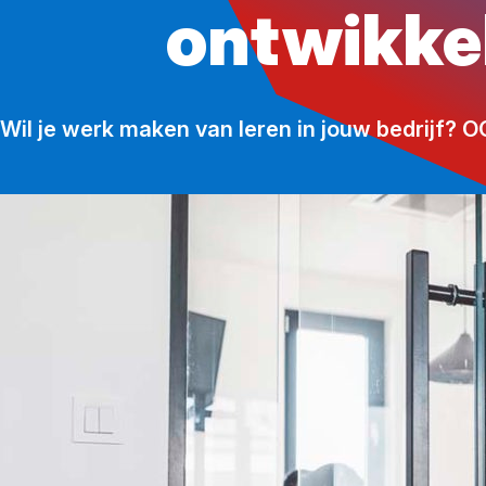
ontwikkel
Wil je werk maken van leren in jouw bedrijf? O