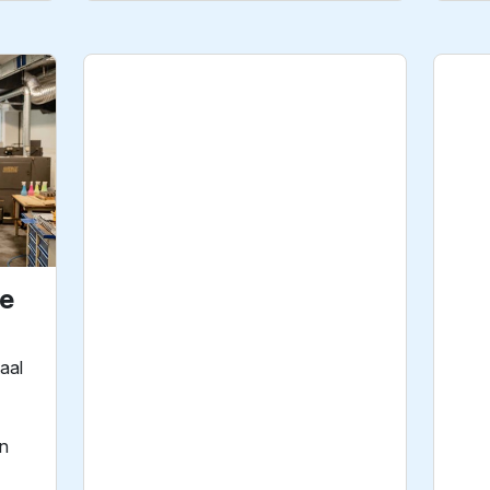
ie
aal
n