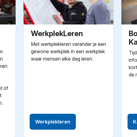
WerkplekLeren
Bo
Ka
Met werkplekleren verander je een
r.
gewone werkplek in een werkplek
Tij
en
waar mensen elke dag leren.
inf
eren
kor
de 
t of
t
n.
Werkplekleren
K