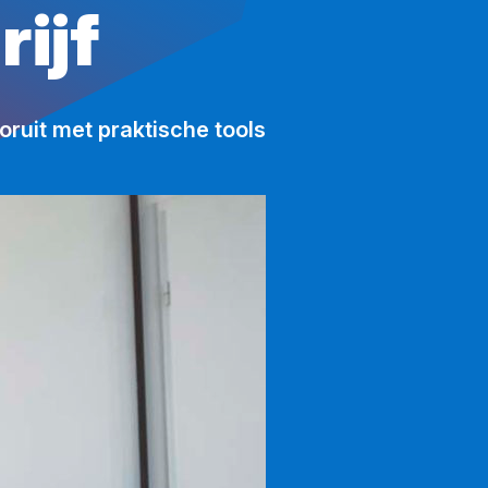
ijf
oruit met praktische tools