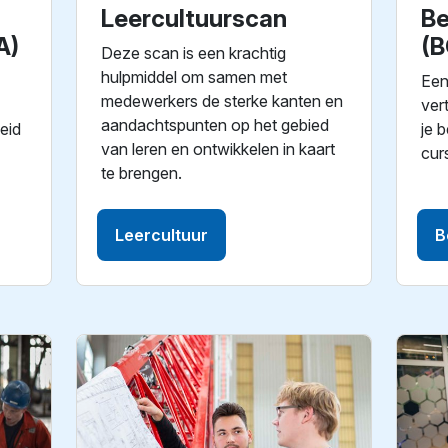
Leercultuurscan
Be
A)
(B
Deze scan is een krachtig
hulpmiddel om samen met
Een
medewerkers de sterke kanten en
ver
aandachtspunten op het gebied
eid
je 
van leren en ontwikkelen in kaart
cur
te brengen.
Leercultuur
B