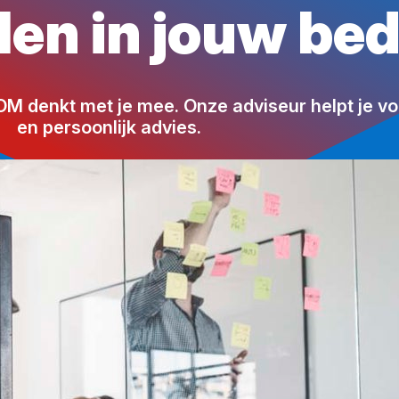
en in jouw bedr
OM denkt met je mee. Onze adviseur helpt je vo
en persoonlijk advies.