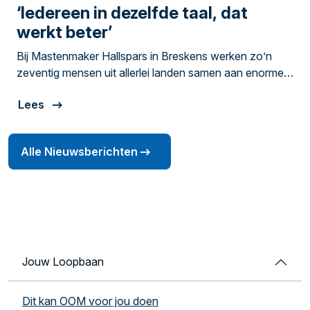
‘Iedereen in dezelfde taal, dat
werkt beter’
Bij Mastenmaker Hallspars in Breskens werken zo’n
zeventig mensen uit allerlei landen samen aan enorme
carbon masten voor zeilschepen en superjachten. Dat
Lees
gaat pas echt goed als je elkaar goed begrijpt.
Alle Nieuwsberichten
Jouw Loopbaan
Dit kan OOM voor jou doen