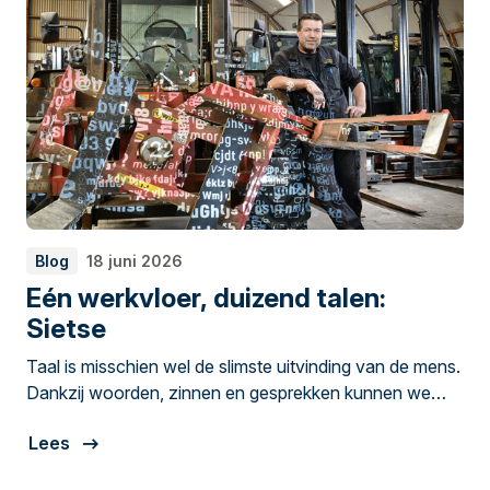
Blog
18 juni 2026
Eén werkvloer, duizend talen:
Sietse
Taal is misschien wel de slimste uitvinding van de mens.
Dankzij woorden, zinnen en gesprekken kunnen we
samenwerken, plannen maken en kennis delen. Maar
Lees
elkaar begrijpen gaat niet altijd vanzelf. Sietse
Schotanus is chef werkplaats bij Langhout Heftrucks in