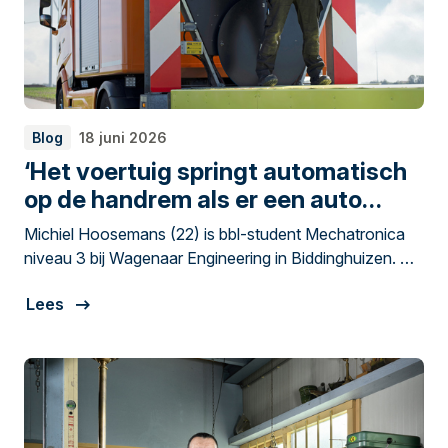
Blog
18 juni 2026
‘Het voertuig springt automatisch
op de handrem als er een auto
dreigt te botsen’
Michiel Hoosemans (22) is bbl-student Mechatronica
niveau 3 bij Wagenaar Engineering in Biddinghuizen. We
spraken hem voor het zomernummer van
Lees
Metaaljournaal.