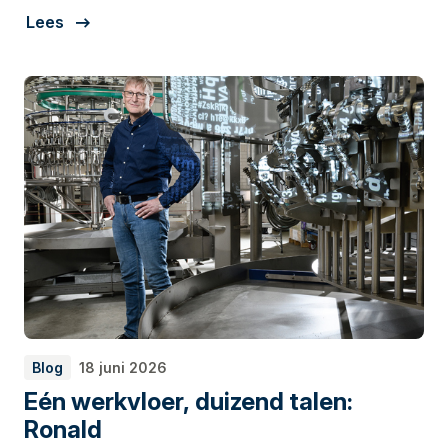
Lees
elkaar begrijpen gaat niet altijd vanzelf. Rianne van
Lieshout is manager hr en financiën bij Preferro in Erp.
Blog
18 juni 2026
Eén werkvloer, duizend talen:
Ronald