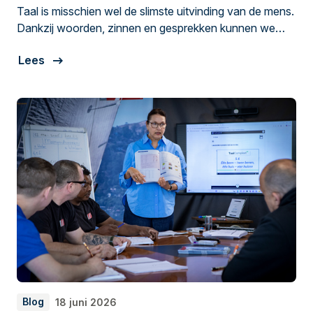
Taal is misschien wel de slimste uitvinding van de mens.
Dankzij woorden, zinnen en gesprekken kunnen we
samenwerken, plannen maken en kennis delen. Maar
Lees
elkaar begrijpen gaat niet altijd vanzelf. Ronald de Groot
is senior projectmanager bij Meyn in Oostzaan.
Blog
18 juni 2026