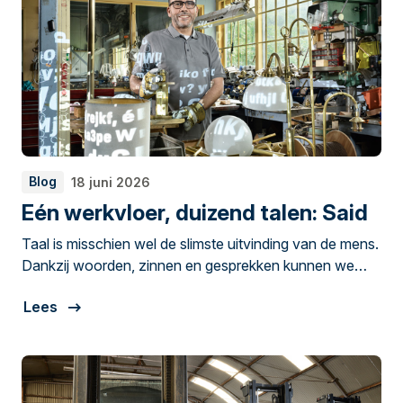
Blog
18 juni 2026
Eén werkvloer, duizend talen: Said
Taal is misschien wel de slimste uitvinding van de mens.
Dankzij woorden, zinnen en gesprekken kunnen we
samenwerken, plannen maken en kennis delen. Maar
Lees
elkaar begrijpen gaat niet altijd vanzelf. Said el Bakri is
lampenmaker bij Jan Best Verlichting in Aalsmeer.