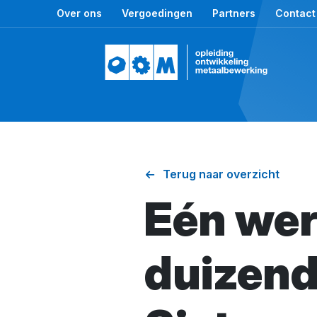
Over ons
Vergoedingen
Partners
Contact
Terug naar overzicht
Eén wer
duizend