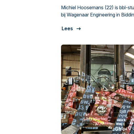
botsen’
Michiel Hoosemans (22) is bbl-st
bij Wagenaar Engineering in Bidd
voor het zomernummer van Metaal
Lees