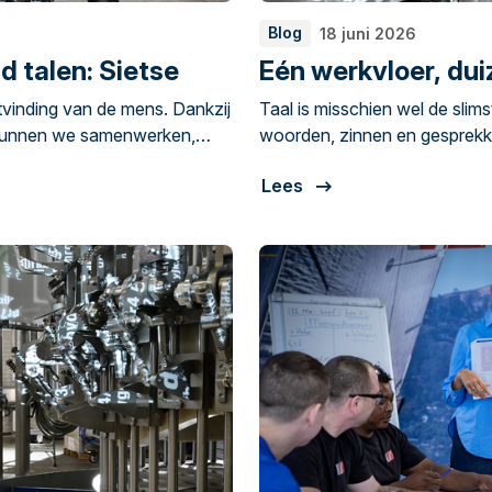
Blog
18 juni 2026
d talen: Sietse
Eén werkvloer, dui
itvinding van de mens. Dankzij
Taal is misschien wel de slim
kunnen we samenwerken,
woorden, zinnen en gesprek
ar elkaar begrijpen gaat niet
plannen maken en kennis delen
Lees
altijd vanzelf. Rianne van Lieshout is manager hr en financiën bij
Preferro in Erp.