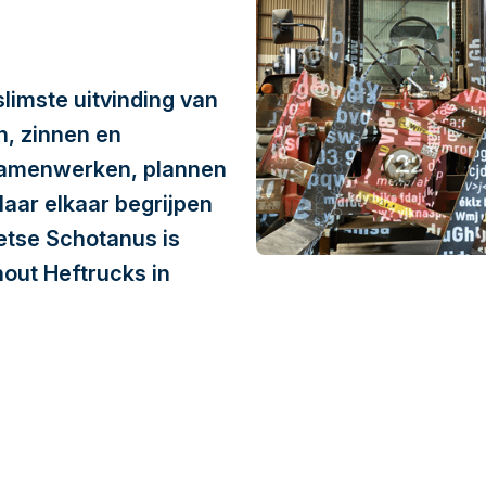
slimste uitvinding van
n, zinnen en
amenwerken, plannen
aar elkaar begrijpen
Sietse Schotanus is
hout Heftrucks in