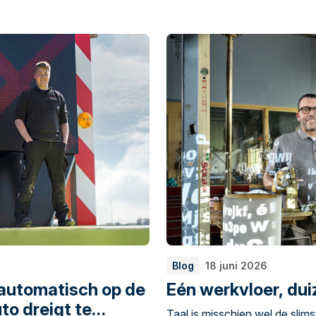
Blog
18 juni 2026
 automatisch op de
Eén werkvloer, dui
to dreigt te
Taal is misschien wel de slim