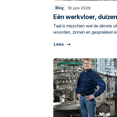
Blog
18 juni 2026
Eén werkvloer, duizen
Taal is misschien wel de slimste u
woorden, zinnen en gesprekken 
plannen maken en kennis delen. Ma
Lees
altijd vanzelf. Sietse Schotanus is chef werkplaats bij Langhout
Heftrucks in Franeker.