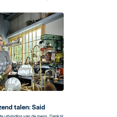
zend talen: Said
ste uitvinding van de mens. Dankzij