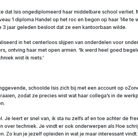
e dat Isis ongediplomeerd haar middelbare school verliet. Maa
niveau 1 diploma Handel op het roc en begon op haar 14e te
e 3 jaar geleden besloot dat ze een kantoorbaan wilde.
aliseerd in het centerloos slijpen van onderdelen voor ond
, ontving haar met open armen. ‘Ik werd heel goed begele
niek wist ik niets.’
nggevende, schoolde Isis zich bij met een account op oZon
aaien, zodat ze precies wist wat haar collega’s in de werk
n.
 Je leert er snel van, ik sta nu zelfs af en toe achter de fr
n over techniek. Je vindt er ook onderwerpen als Hoe schrij
 Zo kun je jezelf opleiden in wat je maar interessant vindt.