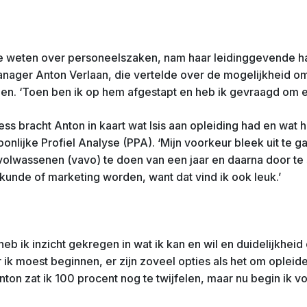
de weten over personeelszaken, nam haar leidinggevende h
nager Anton Verlaan, die vertelde over de mogelijkheid 
en. ‘Toen ben ik op hem afgestapt en heb ik gevraagd om e
ess bracht Anton in kaart wat Isis aan opleiding had en wat 
oonlijke Profiel Analyse (PPA). ‘Mijn voorkeur bleek uit te 
volwassenen (vavo) te doen van een jaar en daarna door te
kunde of marketing worden, want dat vind ik ook leuk.’
b ik inzicht gekregen in wat ik kan en wil en duidelijkheid
aar ik moest beginnen, er zijn zoveel opties als het om oplei
ton zat ik 100 procent nog te twijfelen, maar nu begin ik vo