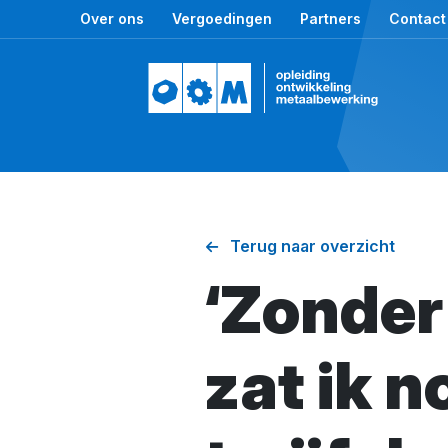
Over ons
Vergoedingen
Partners
Contact
Terug naar overzicht
‘Zonder
zat ik n