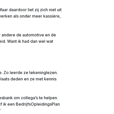
r daardoor liet zij zich niet uit
 werken als onder meer kassière,
er andere de automotive en de
id. Want ik had dan wel wat
e. Zo leerde ze tekeninglezen.
plaats deden en ze met kennis
eesbank om collega’s te helpen.
f ik een BedrijfsOpleidingsPlan
’