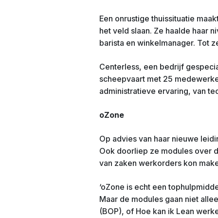
Een onrustige thuissituatie maakt
het veld slaan. Ze haalde haar 
barista en winkelmanager. Tot z
Centerless, een bedrijf gespeci
scheepvaart met 25 medewerkers
administratieve ervaring, van tech
oZone
Op advies van haar nieuwe leidi
Ook doorliep ze modules over dr
van zaken werkorders kon make
‘oZone is echt een tophulpmiddel.
Maar de modules gaan niet allee
(BOP), of Hoe kan ik Lean werken.