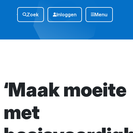
Zoek
Inloggen
Menu
‘Maak moeite
met