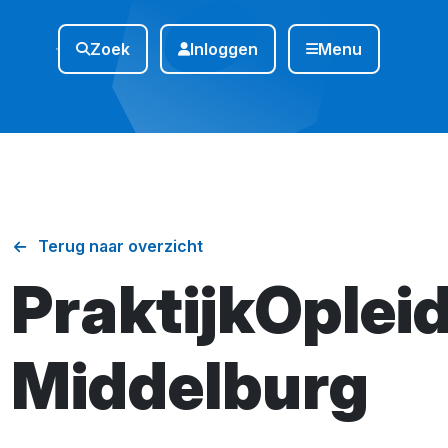
Zoek
Inloggen
Menu
Terug naar overzicht
PraktijkOplei
Middelburg