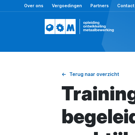
Over ons
Vergoedingen
Partners
Contact
Terug naar overzicht
Trainin
begelei