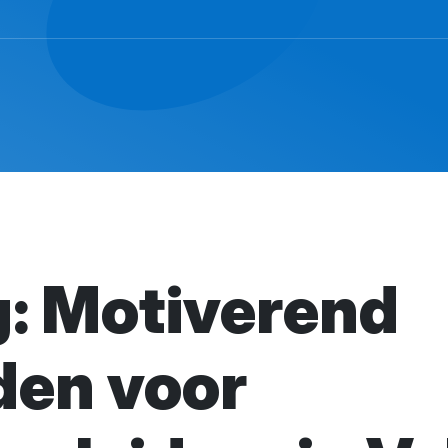
g: Motiverend
den voor