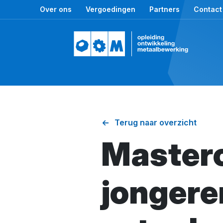
Over ons
Vergoedingen
Partners
Contact
Terug naar overzicht
Master
jongere