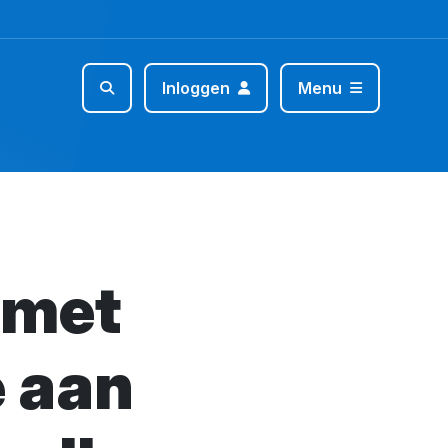
Inloggen
Menu
 met
e aan