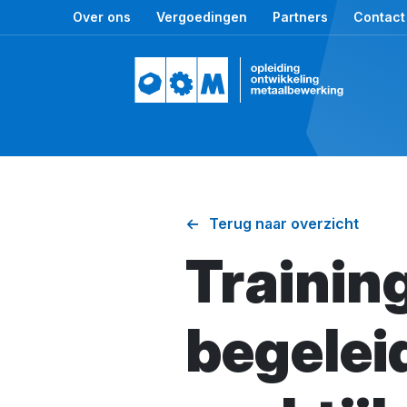
Over ons
Vergoedingen
Partners
Contact
Terug naar overzicht
Trainin
begelei