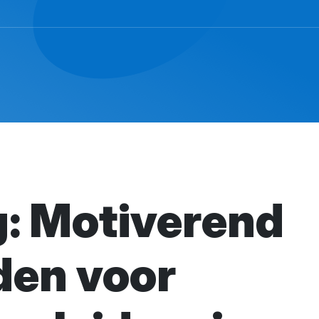
g: Motiverend
den voor