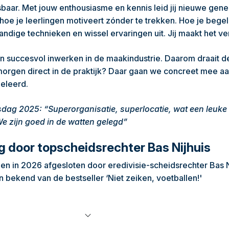
isbaar. Met jouw enthousiasme en kennis leid jij nieuwe gen
k hoe je leerlingen motiveert zónder te trekken. Hoe je beg
andige technieken en wissel ervaringen uit. Jij maakt het ver
nsen succesvol inwerken in de maakindustrie. Daarom draait 
 morgen direct in de praktijk? Daar gaan we concreet mee aa
geleerd.
sdag 2025: “Superorganisatie, superlocatie, wat een leuke
e zijn goed in de watten gelegd”
ng door topscheidsrechter Bas Nijhuis
n in 2026 afgesloten door eredivisie-scheidsrechter Bas Ni
 bekend van de bestseller ‘Niet zeiken, voetballen!'