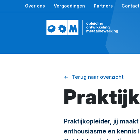
Over ons
Vergoedingen
Partners
Contact
Terug naar overzicht
Praktij
Praktijkopleider, jij maak
enthousiasme en kennis le